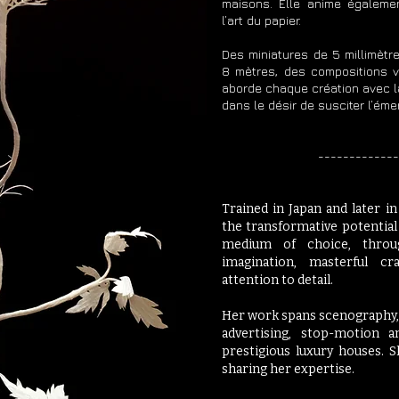
maisons. Elle anime égalemen
l’art du papier.
Des miniatures de 5 millimètr
8 mètres, des compositions v
aborde chaque création avec 
dans le désir de susciter l’éme
​-------------------
Trained in Japan and later
the transformative potential 
medium of choice, thro
imagination, masterful cr
attention to detail.
Her work spans scenography, w
advertising, stop-motion a
prestigious luxury houses. 
sharing her expertise.