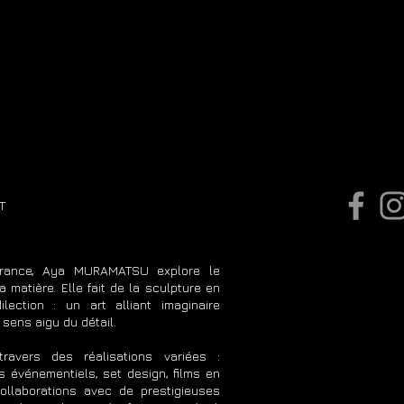
T
rance, Aya MURAMATSU explore le
a matière. Elle fait de la sculpture en
ection : un art alliant imaginaire
 sens aigu du détail.
ravers des réalisations variées :
s événementiels, set design, films en
ollaborations avec de prestigieuses