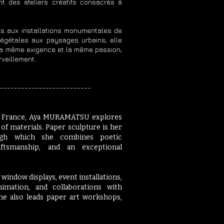
t des ateliers créatifs consacrés à
es aux installations monumentales de
égétales aux paysages urbains, elle
la même exigence et la même passion,
rveillement.
--------------------
 in France, Aya MURAMATSU explores
of materials. Paper sculpture is her
ugh which she combines poetic
aftsmanship, and an exceptional
indow displays, event installations,
nimation, and collaborations with
She also leads paper art workshops,